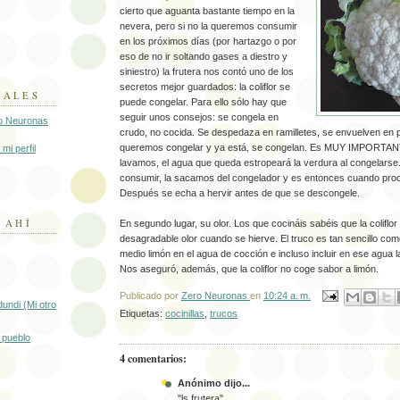
cierto que aguanta bastante tiempo en la
nevera, pero si no la queremos consumir
en los próximos días (por hartazgo o por
eso de no ir soltando gases a diestro y
siniestro) la frutera nos contó uno de los
secretos mejor guardados: la coliflor se
NALES
puede congelar. Para ello sólo hay que
seguir unos consejos: se congela en
o Neuronas
crudo, no cocida. Se despedaza en ramilletes, se envuelven en p
queremos congelar y ya está, se congelan. Es MUY IMPORTAN
mi perfil
lavamos, el agua que queda estropeará la verdura al congelars
consumir, la sacamos del congelador y es entonces cuando pro
Después se echa a hervir antes de que se descongele.
 AHÍ­
En segundo lugar, su olor. Los que cocináis sabéis que la coliflo
desagradable olor cuando se hierve. El truco es tan sencillo co
medio limón en el agua de cocción e incluso incluir en ese agua 
Nos aseguró, además, que la coliflor no coge sabor a limón.
Publicado por
Zero Neuronas
en
10:24 a. m.
undi (Mi otro
Etiquetas:
cocinillas
,
trucos
i pueblo
4 comentarios:
Anónimo dijo...
"ls frutera"