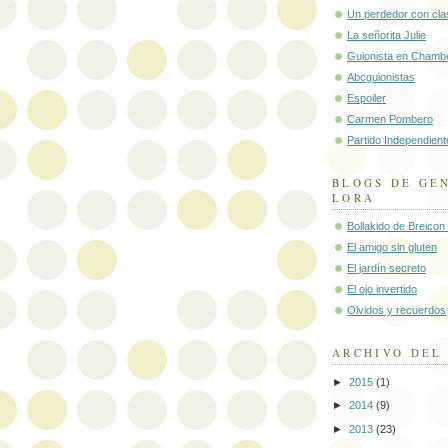
Un perdedor con cla
La señorita Julie
Guionista en Chamb
Abcguionistas
Espoiler
Carmen Pombero
Partido Independient
BLOGS DE GE
LORA
Bollakido de Breico
El amigo sin gluten
El jardín secreto
El ojo invertido
Olvidos y recuerdos
ARCHIVO DEL
►
2015
(1)
►
2014
(9)
►
2013
(23)