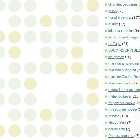
Grandes pequeñas p
guión
(56)
hospital central
(157
humor
(37)
infancia catódica
(9)
la memoria del agua
La Tapia
(21)
LOCO RODRÍGUE
los gómez
(16)
maratón amsterdam
maratón budapest
(2
maratón Ciudad Rea
Maratón la vida
(12)
memorias de un min
metiendo baza
(216)
mi primera novela
(8
mi segunda novela
(
música
(113)
Nueva York
(7)
periodismo
(2)
Primera escucha
(6)