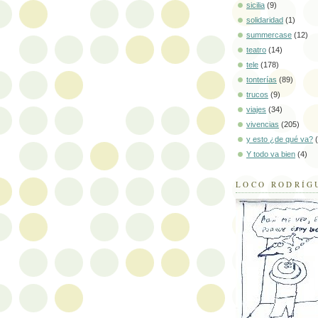
sicilia
(9)
solidaridad
(1)
summercase
(12)
teatro
(14)
tele
(178)
tonterías
(89)
trucos
(9)
viajes
(34)
vivencias
(205)
y esto ¿de qué va?
Y todo va bien
(4)
LOCO RODRÍG