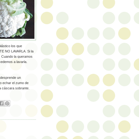
lástico los que
TE NO LAVARLA. Si la
e. Cuando la queramos
cedemos a lavarla.
r desprende un
mo echar el zumo de
la cáscara sobrante.