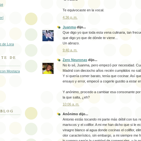
se
Te equivocaste en la vocal.
4:36 p. m.
erí
Juanma
dijo...
Que digo yo que toda esta vena culinaria, tan frec
que digo yo que de dónde te viene...
Un abrazo.
e de Lora
9:40 a. m.
NTE DE
Zero Neuronas
dijo...
No lo sé, Juanma, pero empezó por necesidad. Cu
Madrid con dieciocho años recién cumplidos no sabí
n con Mostaza
Y si quería comer barato, tenía que cocinar. Así q
ensayo y error, empecé a cogerle gustito a estar e
Y anónimo, procedo a cambiar esa consonante por 
la que salta, ¿eh?
10:06 a. m.
 BLOG
Anónimo dijo...
Antonio estás tocando mi parte más débil con tus re
mariscos y el coliflor. A mi me han dicho que si le 
vinagre blanco al agua donde cocinas el coliflor, el
olor característico, sin embargo, a mi siempre me hu
lo compro según la cantidad de comensales, y lo pr