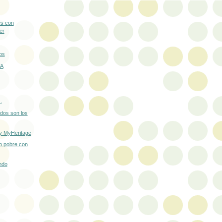
s con
er
os
TA
.
dos son los
by MyHeritage
lo pobre con
ndo