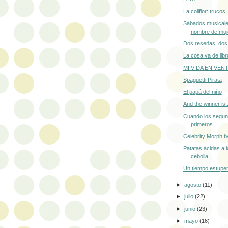
La coliflor: trucos
Sábados musicale
nombre de muj
Dos reseñas, dos
La cosa va de libr
MI VIDA EN VEN
Spaguetti Pirata
El papá del niño
And the winner is..
Cuando los segun
primeros
Celebrity Morph 
Patatas ácidas a 
cebolla
Un tiempo estupe
►
agosto
(11)
►
julio
(22)
►
junio
(23)
►
mayo
(16)