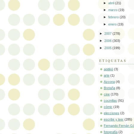
►
abril
(21)
►
marzo
(19)
►
febrero
(20)
►
enero
(19)
►
2007
(278)
►
2006
(303)
►
2005
(199)
ETIQUETAS
apitiké
(3)
arte
(1)
Azcona
(4)
Bretaña
(8)
cine
(170)
cocinillas
(91)
cómic
(19)
elecciones
(2)
escribir y leer
(285)
Fernando Fernán G
fotografía
(2)