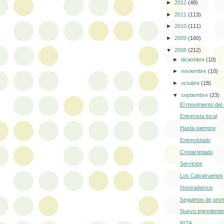
►
2012
(48)
►
2011
(113)
►
2010
(111)
►
2009
(160)
▼
2008
(212)
►
diciembre
(10)
►
noviembre
(10)
►
octubre
(18)
▼
septiembre
(23)
El movimiento del 
Entrevista local
Hasta siempre
Entrevistado
Cristal tintado
Servicios
Los Calvatruenos
Nostradamus
Seguimos de pro
Nuevo ingrediente
RITA