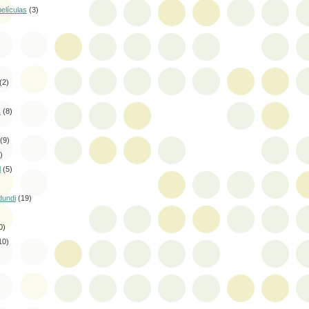
elículas
(3)
)
(2)
Z
(8)
(9)
)
l
(5)
dundi
(19)
0)
10)