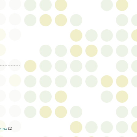
ómez
(1)