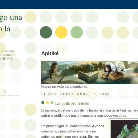
go una
o la
 neuronas
Apitiké
on como el
OS NI AMO
Nuevo servicio para escritores
 TI
LUNES, SEPTIEMBRE 15, 2008
La coliflor: trucos
El sábado, en el mercado de mi barrio, la chica de la frutería me
sobre la coliflor que paso a compartir con todos vosotros.
En primer lugar, su conservación. A veces
compramos una coliflor enorme y no
sabemos qué hacer con tanta. Bien es