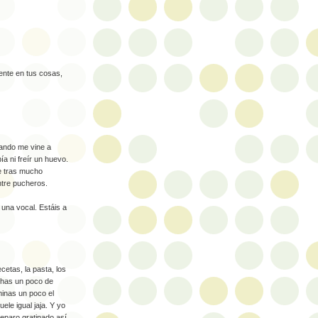
uente en tus cosas,
ando me vine a
a ni freír un huevo.
ue tras mucho
ntre pucheros.
una vocal. Estáis a
cetas, la pasta, los
echas un poco de
iminas un poco el
ele igual jaja. Y yo
eparo gratinado así