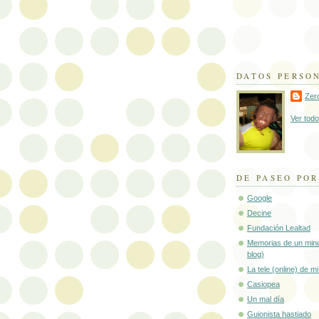
DATOS PERSO
Zer
Ver todo 
DE PASEO POR
Google
Decine
Fundación Lealtad
Memorias de un mind
blog)
La tele (online) de m
Casiopea
Un mal día
Guionista hastiado